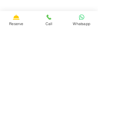
Reserve
Call
Whatsapp
Dichiaro espressamente di aver preso visione
dell'informativa sulla privacy resa ai sensi dell'art. 13 del
Regolamento UE 2016/679 e presto il consenso al
trattamento dei miei dati personali e alla ricezione di
mail di aggiornamento da parte della struttura contenente
offerte o news.
Invia