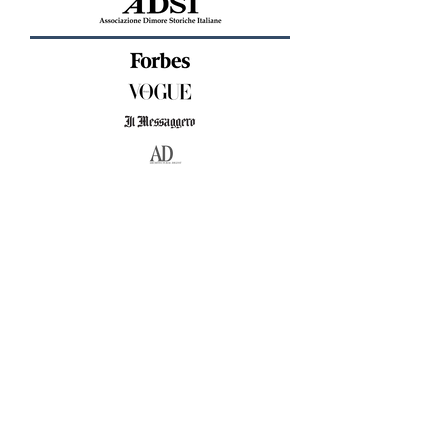
CONTATTACI
Mail:
info@vescontegroup.com
Indirizzo: Piazza San Rocco,12,
B
olsena, 01023 (VT)
Tel:
+390761771049