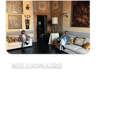
MILLIONAIRE
Soffitti a cassettoni, tappeti,
mobili antichi, quadri d'epoca.
E ancora lenzuola ricamate,
colazione servita in tazze in
porcellana. Due librerie con più
di 10mila volumi antichi e
moderni in varie lingue. Un
palazzo del Cinquecento (con
arredi del Settecento) di 2mila
mq nel centro di Bolsena,