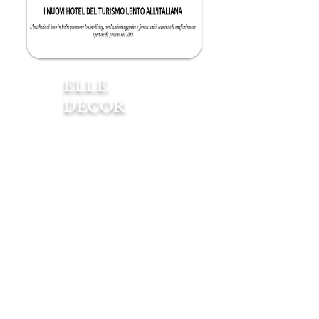
ELLE
DECOR
A Bolsena, città laziale affacciata
sull'omonimo lago, la famiglia
Cozza Caposavi trasforma il
proprio palazzo di famiglia, di
epoca cinquecentesca, in un hotel
diffuso. Tre architetture
aristocratiche trasformate in b&b
a gestione famigliare.
Tra cimeli di famiglia, opere
d'arte e antichi chandelier, una
versione elegante di quel turismo