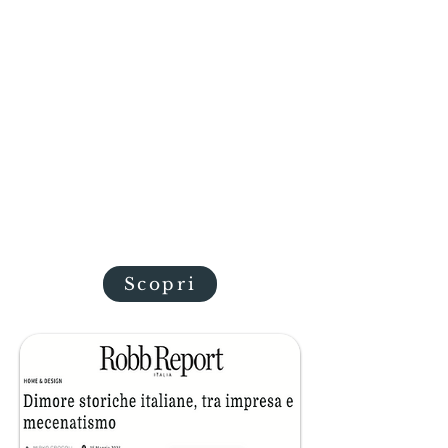
breakfast in order to preserve its
history is expanding it
to a full-service hotel. There will
be five new bedrooms with Etro
fabrics and family
antiques (bringing the total to
18), a bar in the horses' stable, a
restaurant a n da wine-
tasting venue in the hunting
room. Here, noblesse oblige.
Scopri