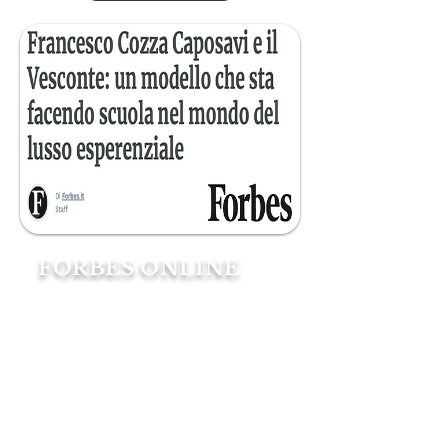
FORBES ONLINE
Vi sono luoghi in Italia, che pur
silenti nellaloro imponenza,
hanno conservato l'albore dei
periodi più alti della civiltà di
questo Paese, grazie all'integrità
e al rigoredei suoi custodi.
Luoghi dove il Rinascimento