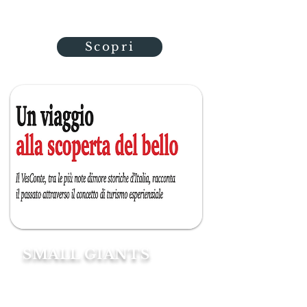
slow di cui parlavamo i napertura
Scopri
SMALL GIANTS
Il VesConte, tra le più note
dimore storiche d’Italia,
racconta il passato attraverso il