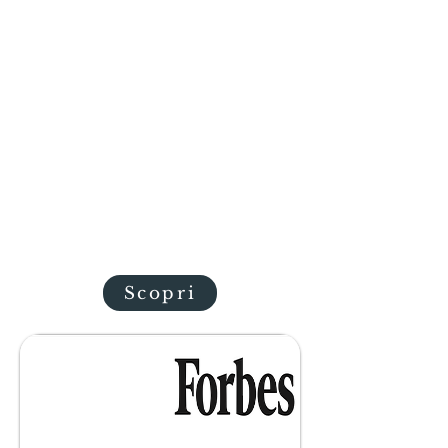
non è un periodo storico, ma
uno stato d'animo costante. In
un paesino di circatremila
abitanti, come un dente tra
Lazio, Umbria e Toscana, un
fermento culturale
inarrestabile si distingue in un
territorio che ha dato i natali
alle più antiche civiltà italiche:
siamo al VesConte - Palazzo
Cozza Caposavi di Bolsena.
Scopri