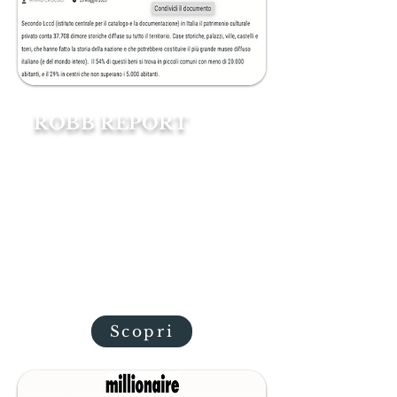
ROBB REPORT
una delle più note, che negli
ultimi anni sta facendo molto
parlare di sé per premi e
riconoscimenti sul suo modello
sostenibile di imprenditorialità.
Si tratta di Palazzo Cozza
Caposavi di Bolsena,
soprannominato "II VesConte".
Scopri