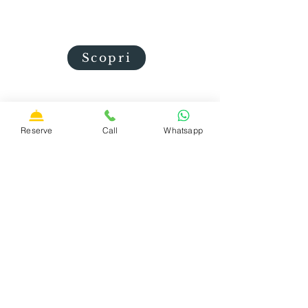
concetto di turismo
esperienziale.
Scopri
Reserve
Call
Whatsapp
Iscriviti alla nostra
newsletter