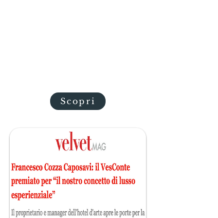
paesino nell'Alto Lazio che
affaccia sull'omonimo lago,
rivive gli antichi fasti grazie
all'intraprendenza di Lorenzo e
Francesco Cozza Caposavi,
padre e figlio, proprietari del
palazzo che porta il loro nome.
Hanno trasformato una dimora
storica da un peso a una risorsa.
Scopri