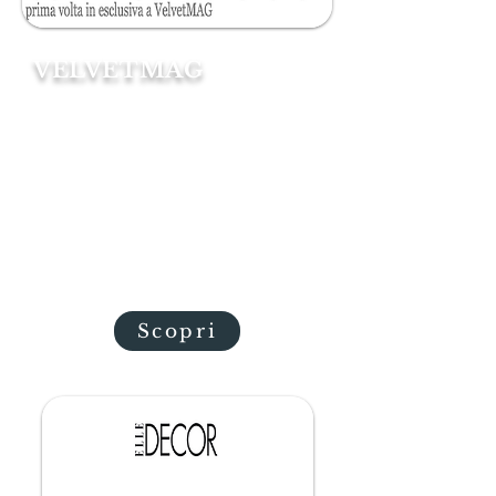
VELVETMAG
Ci sono luoghi magici a poca
distanza da Roma in cui è facile
perdersi tra i colori e le
suggestioni di una bellezza
ancestrale ed incontaminata.
Nella Tuscia, sul Lago di Bolsena,
esiste una residenza dal fascino
dei secoli antichi: il VesConte,
l’hotel di Palazzo Cozza Caposavi.
Scopri