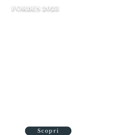
FORBES 2023
In their rush to get to Tuscany,
most people speed right
through northern Lazio. That's
a pity, because unlike better
known locales, this overlooked
corner of Italy (about two
hours' drive from Rome) still
feels real, Italians outnumber
tourists, and there's asense of
timelessness.
This is perfectly embodied in Il
Vesconte in Bolsena, the 16th-
century palace of the noble
Cozza Caposavi family,
Scopri