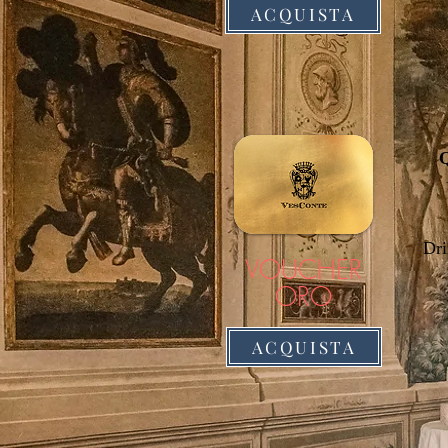
ACQUISTA
Q
Dri
VOUCHER
ORO
ACQUISTA