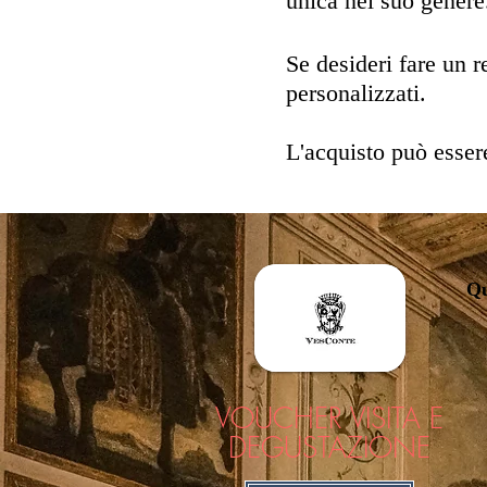
unica nel suo genere
Se desideri fare un r
personalizzati.
L'acquisto può esser
Qu
VOUCHER VISITA E
DEGUSTAZIONE