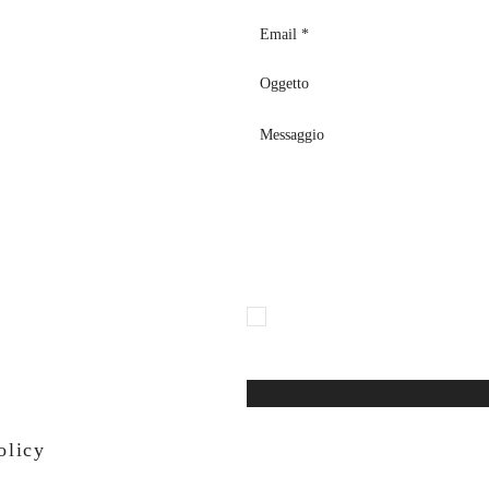
p.com
co,12, B
olsena, 01023 (VT)
Dichiaro espressamente di aver pre
ai sensi dell'art. 13 del Regolam
trattamento dei miei dati personal
parte della struttura contenente o
olicy