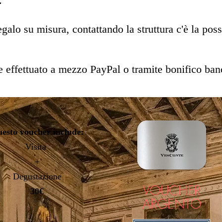
.
egalo su misura, contattando la struttura c'è la
poss
e effettuato a mezzo PayPal o tramite bonifico ban
esto voucher include:
Visita
+
Degustazione
VOUCHER
30€
ARGENTO