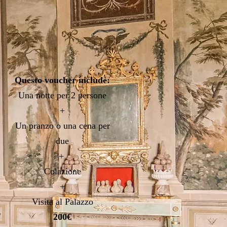
Questo voucher include:
Una notte
per 2 persone
+
Un pranzo o una cena per
due
+
Colazione
+
Visita al Palazzo
200€