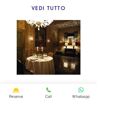
VEDI TUTTO
CENA SOLO PER DUE
Reserve
Call
Whatsapp
All’interno del Palazzo è possibile
organizzare cene solo per due su misura per
te, per rendere speciale e unico il tuo
soggiorno di coppia