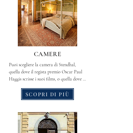
CAMERE
Puoi scegliere la camera di Stendhal, 
quella dove il regista premio Oscar Paul 
Haggis scrisse i suoi films, o quella dove la 
Carrie Fisher, Principessa Leila di Star 
Wars, festeggid il suo compleanno. Tante 
SCOPRI DI PIÙ
altre camere intrise di ricordi e passaggi 
avvenuti negli ultimi cinque secoli ti 
aspettano.