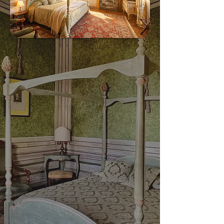
Camera matrimoniale
La camera matrimoniale è la
soluzione ideale per una coppia.
Fra queste vi sono le camere che
ospitarono i personaggi più
importanti del
'900 che sono passati dal Palazzo.
Emblematica è la camera di
Stendhal dove si può notare la
sua silouette che fa capolino da
dietro le rovine romane di
Pompei ed Ercolano, in chiaro
tema "grand-tour". Lo scrittore
infatti, nei suoi viaggi in Italia,
soggiornò proprio in questa
camera ospite del suo amico il