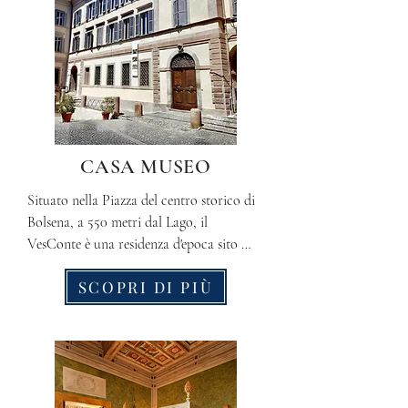
CASA MUSEO
Situato nella Piazza del centro storico di 
Bolsena, a 550 metri dal Lago, il 
VesConte è una residenza d'epoca sito 
nello storico Palazzo del '500 dei Conti 
SCOPRI DI PIÙ
Cozza Caposavi e ha ospitato nei secoli 
diversi membri delle famiglie reali 
europee, due Papi, e fra i più importanti 
scrittori e personaggi del cinema di 
passaggio nel nord Lazio.